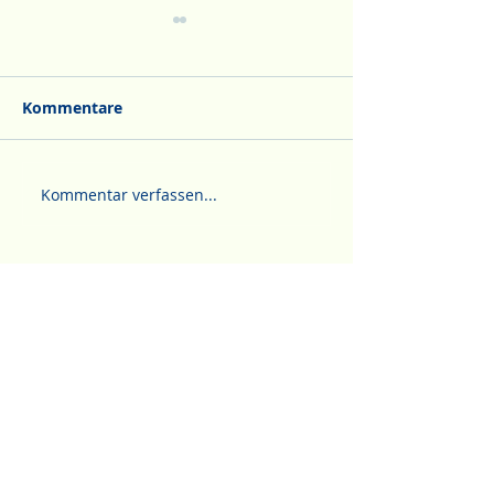
Kommentare
Unser Logistiker Andy
Agrar Winter T
Kommentar verfassen...