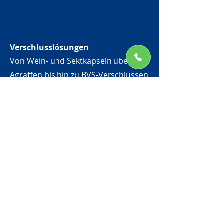
Verschlusslösungen
Von
Wein- und Sektkapseln über
Agraffen bis hin zu BVS-Verschlüssen
- wir haben garantiert einen
passenden Verschluss!
Verpackungssysteme
Nachhaltige Verpackungssysteme
wie Bag-in-Boxes und Super Pouches
liegen immer mehr im Trend, bei uns
können Sie diese jetzt schon