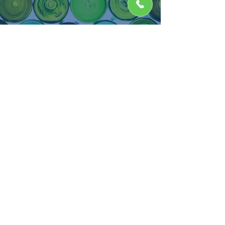
Home
Flaschen
Verschlüsse
Kartonagen
Logistik
Muster
Unternehmen
Kontakt
Jobs
AGB
Datenschutz
Impressum