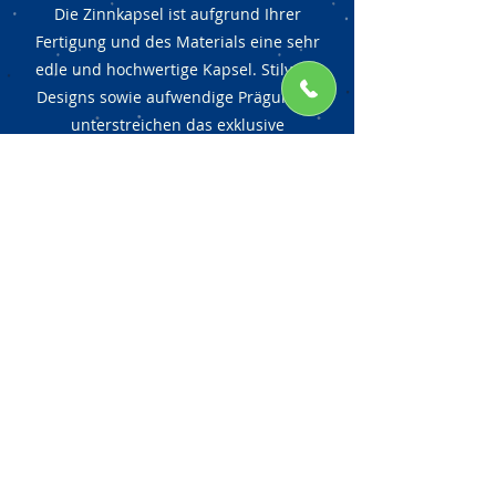
Die Zinnkapsel ist aufgrund Ihrer
Fertigung und des Materials eine sehr
edle und hochwertige Kapsel. Stilvolle
Designs sowie aufwendige Prägungen
unterstreichen das exklusive
Erscheinungsbild dieses besonderen
Verschlusses. Werfen Sie hier einen Blick
auf verschiedene Veredelungen. Gerne
beraten wir Sie persönlich, um die
geeignete Dekoration und Technik für
Ihre Zinnkapsel zu finden.
Kapsel-Kopf